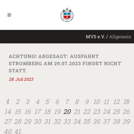
MVS e.V.
/
Allgemein
ACHTUNG! ABGESAGT: AUSFAHRT
STROMBERG AM 29.07.2023 FINDET NICHT
STATT.
28. Juli 2023
1
2
3
4
5
6
7
8
9
10
11
12
13
14
15
16
17
18
19
20
21
22
23
24
25
26
27
28
29
30
31
32
33
34
35
36
37
38
39
40
41