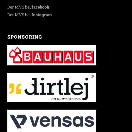
Der MVS bei
facebook
Der MVS bei
Instagram
SPONSORING