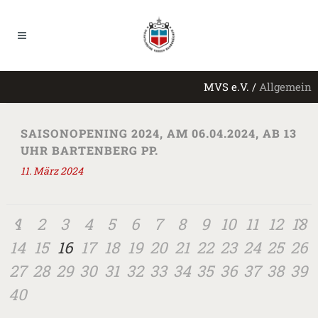
MVS e.V.
/
Allgemein
SAISONOPENING 2024, AM 06.04.2024, AB 13
UHR BARTENBERG PP.
11. März 2024
1
2
3
4
5
6
7
8
9
10
11
12
13
14
15
16
17
18
19
20
21
22
23
24
25
26
27
28
29
30
31
32
33
34
35
36
37
38
39
40