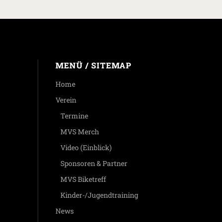
MENÜ / SITEMAP
Home
Verein
Termine
MVS Merch
Video (Einblick)
Sponsoren & Partner
MVS Biketreff
Kinder-/Jugendtraining
News