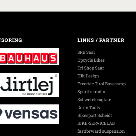
NSORING
LINKS / PARTNER
SRB Saar
Upcycle Bikes
Tri Shop Saar
Hilt Design
Freeride Tirol Basecamp
Sportfreundin
Schwerelosigkite
Dörte Tools
Bikesport Scheidt
BIKE-SERVICELAB
fastforward suspension