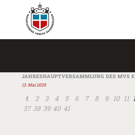
JAHRESHAUPTVERSAMMLUNG DES MVS E.V.
13. Mai 2025
1
2
3
4
5
6
7
8
9
10
11
37
38
39
40
41