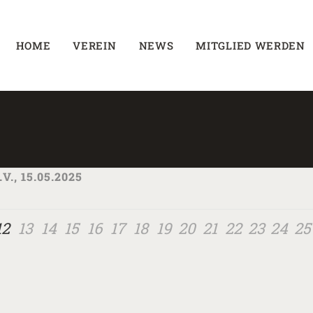
HOME
VEREIN
NEWS
MITGLIED WERDEN
, 15.05.2025
12
13
14
15
16
17
18
19
20
21
22
23
24
25