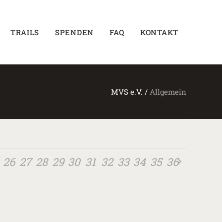
TRAILS
SPENDEN
FAQ
KONTAKT
MVS e.V.
/
Allgemein
26
27
28
29
30
31
32
33
34
35
36