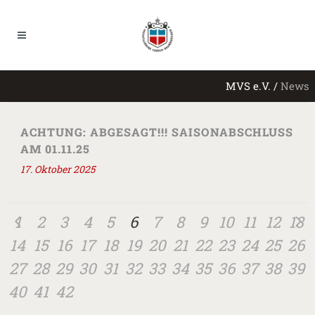
MVS e.V.
/
News
ACHTUNG: ABGESAGT!!! SAISONABSCHLUSS
AM 01.11.25
17. Oktober 2025
1
2
3
4
5
6
7
8
9
10
11
12
13
14
15
16
17
18
19
20
21
22
23
24
25
26
27
28
29
30
31
32
33
34
35
36
37
38
39
40
41
42