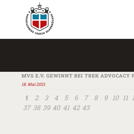
MVS E.V. GEWINNT BEI TREK ADVOCACY
18. Mai 2021
1
2
3
4
5
6
7
8
9
10
11
37
38
39
40
41
42
43