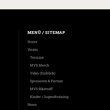
MENÜ / SITEMAP
Home
Verein
Termine
MVS Merch
Video (Einblick)
Sponsoren & Partner
MVS Biketreff
Kinder-/Jugendtraining
News