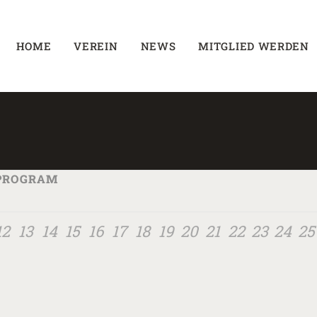
HOME
VEREIN
NEWS
MITGLIED WERDEN
 PROGRAM
12
13
14
15
16
17
18
19
20
21
22
23
24
25