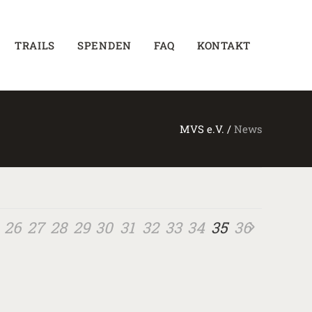
TRAILS
SPENDEN
FAQ
KONTAKT
MVS e.V.
/
News
26
27
28
29
30
31
32
33
34
35
36