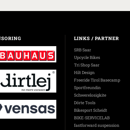
NSORING
LINKS / PARTNER
SRB Saar
Upcycle Bikes
Tri Shop Saar
Hilt Design
Freeride Tirol Basecamp
Sportfreundin
Schwerelosigkite
Dörte Tools
Bikesport Scheidt
BIKE-SERVICELAB
fastforward suspension