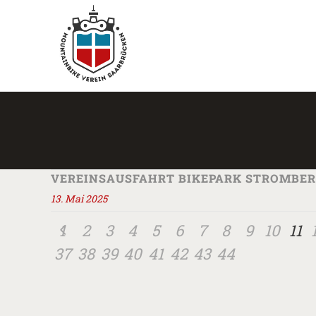
VEREINSAUSFAHRT BIKEPARK STROMBERG,
13. Mai 2025
1
2
3
4
5
6
7
8
9
10
11
37
38
39
40
41
42
43
44