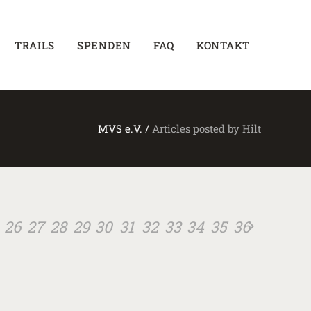
TRAILS
SPENDEN
FAQ
KONTAKT
MVS e.V.
/
Articles posted by Hilt
26
27
28
29
30
31
32
33
34
35
36