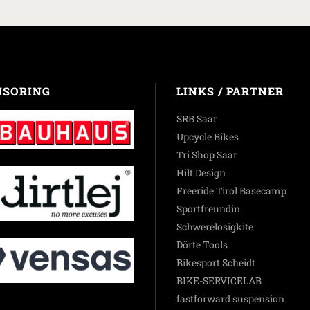
NSORING
LINKS / PARTNER
SRB Saar
Upcycle Bikes
Tri Shop Saar
Hilt Design
Freeride Tirol Basecamp
Sportfreundin
Schwerelosigkite
Dörte Tools
Bikesport Scheidt
BIKE-SERVICELAB
fastforward suspension