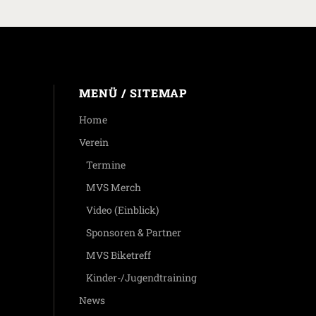
MENÜ / SITEMAP
Home
Verein
Termine
MVS Merch
Video (Einblick)
Sponsoren & Partner
MVS Biketreff
Kinder-/Jugendtraining
News